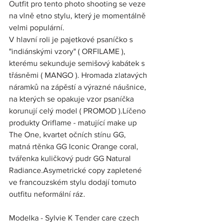
Outfit pro tento photo shooting se veze 
na vlně etno stylu, který je momentálně 
velmi populární. 
V hlavní roli je pajetkové psaníčko s 
"indiánskými vzory" ( ORFILAME ), 
kterému sekunduje semišový kabátek s 
třásněmi ( MANGO ). Hromada zlatavých 
náramků na zápěstí a výrazné náušnice, 
na kterých se opakuje vzor psaníčka 
korunují celý model ( PROMOD ).Líčeno 
produkty Oriflame - matující make up 
The One, kvartet očních stínu GG, 
matná rtěnka GG Iconic Orange coral, 
tvářenka kuličkový pudr GG Natural 
Radiance.Asymetrické copy zapletené 
ve francouzském stylu dodají tomuto 
outfitu neformální ráz.
Modelka - Sylvie K Tender care czech