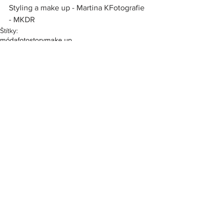
Styling a make up - Martina KFotografie 
- MKDR
Štítky:
móda
fotostory
make up
Komentáře
Napsat komentář...
Související posty