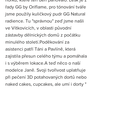
řady GG by Oriflame, pro tónování tváře 
jsme použily kuličkový pudr GG Natural 
radience. Tu "správnou" zeď jsme našli 
ve Vítkovicích, v oblasti původní 
zástavby dělnických domů z počátku 
minulého století.Poděkování za 
asistenci patří Táni a Pavlíně, která 
zajistila přesun celého týmu a pomáhala 
i s výběrem lokace.A teď něco o naší 
modelce Janě. Svoji tvořivost uplatňuje 
při pečení 3D potahovaných dortů nebo 
naked cakes, cupcakes, ale umí i dorty " 
jako od babičky". Více najdete na jejím 
profilu Sladká tečka Gelové nehty na 
focení v odstínu burgundy jsou také její 
práce - více na fb profilu Marry - Jane - 
Nails