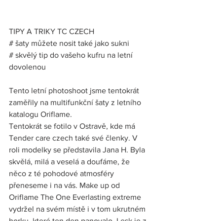
TIPY A TRIKY TC CZECH
# šaty můžete nosit také jako sukni
# skvělý tip do vašeho kufru na letní 
dovolenou 
Tento letní photoshoot jsme tentokrát 
zaměřily na multifunkční šaty z letního 
katalogu Oriflame.
Tentokrát se fotilo v Ostravě, kde má 
Tender care czech také své členky. V 
roli modelky se představila Jana H. Byla 
skvělá, milá a veselá a doufáme, že 
něco z té pohodové atmosféry 
přeneseme i na vás. Make up od 
Oriflame The One Everlasting extreme 
vydržel na svém místě i v tom ukrutném 
horku, které ten den panovalo. Lesk je z 