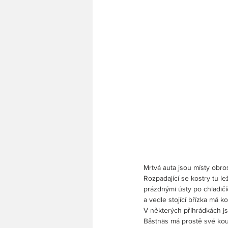
Mrtvá auta jsou místy obro
Rozpadající se kostry tu l
prázdnými ústy po chladič
a vedle stojící břízka má 
V některých přihrádkách jso
Båstnäs má prostě své kou