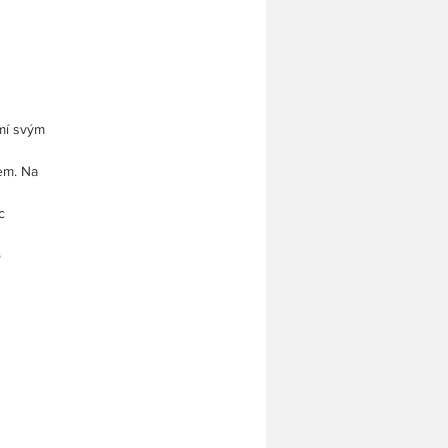
mí svým
lem. Na
c
o