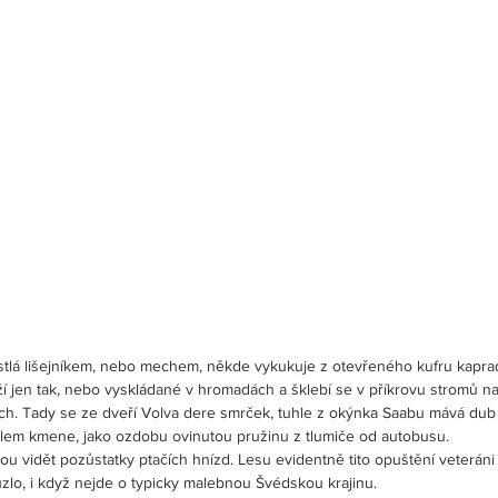
stlá lišejníkem, nebo mechem, někde vykukuje z otevřeného kufru kapradí
eží jen tak, nebo vyskládané v hromadách a šklebí se v příkrovu stromů na
ích. Tady se ze dveří Volva dere smrček, tuhle z okýnka Saabu mává dub
kolem kmene, jako ozdobu ovinutou pružinu z tlumiče od autobusu. 
u vidět pozůstatky ptačích hnízd. Lesu evidentně tito opuštění veteráni př
zlo, i když nejde o typicky malebnou Švédskou krajinu.