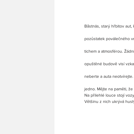
Båstnäs, starý hřbitov aut,
pozůstatek poválečného vr
tichem a atmosférou. Žádní 
opuštěné budově visí vzkaz
neberte a auta neotvírejte.
jedno. Mějte na paměti, že
Na přilehlé louce stojí vozy
Většinu z nich ukrývá hust