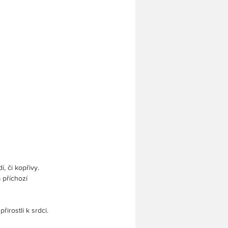
, či kopřivy.
 příchozí
 
irostli k srdci.