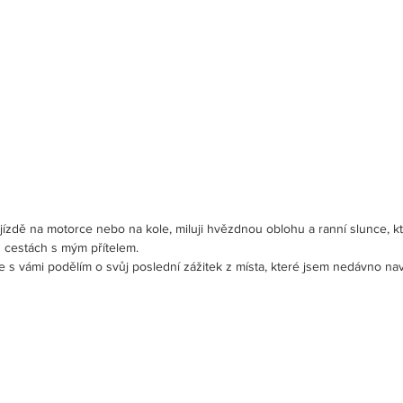
i jízdě na motorce nebo na kole, miluji hvězdnou oblohu a ranní slunce,
h cestách s mým přítelem.
e s vámi podělím o svůj poslední zážitek z místa, které jsem nedávno navš