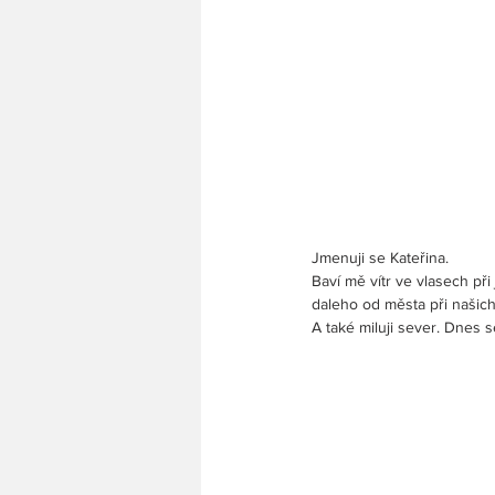
Jmenuji se Kateřina.
Baví mě vítr ve vlasech př
daleho od města při našic
A také miluji sever. Dnes s