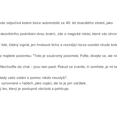
 kde odpočívá kolem tisíce automobilů ze 40. let dvacátého století, jako
akovištního podnikání dvou bratrů. Jde o magické místo, které vás ohro
lidé, žádný signál, jen hrobové ticho a rezivějící torza vozidel všude ko
 majitele pozemku: "Toto je soukromý pozemek. Foťte, dívejte se, ale ni
 Nechoďte do chat – jsou tam pasti. Pokud se zraníte, či zemřete, je mi t
 tady vaše volání o pomoc nikdo neuslyší". 
 vyrovnané v řadách, jako vojáci, ale to je jen začátek.
ý les, který je postupně obrůstá a pohlcuje.