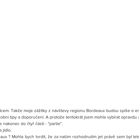
alcem. Takže moje zážitky z návštevy regionu Bordeaux budou spíše o em
sobní tipy a doporučení. A protože tentokrát jsem mohla vybírat opravdu
še nakonec do čtyř částí - "partie".
 jídlo.
ux ? Mohla bych tvrdit, že za našim rozhodnutím jet právě sem byl leto