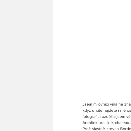
Jsem milovnicí vína ne zn
když určitě najdete i mé o
fotografií, rozdělila jsem v
Architektura, lidé, chateau a
Proč vlastně zrovna Bordea