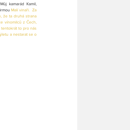
Můj kamarád Kamil, 
firmou 
Malí vinaři
.  Za 
, že ta druhá strana 
e vínomilců z Čech, 
k tentokrát to pro nás 
letu a nestarat se o 