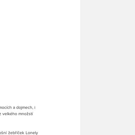
ocích a dojmech, i 
 z velkého množstí 
šní žebříček Lonely 