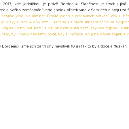
2017, kde jedničkou je právě Bordeaux. Sktečnost je trochu jiná. 
 vedle svého zaměstnání vede spolek přátek vína v Semilech a stojí i za 
stálo víno, ale laminát. Prostě jedno z pracovních setkání, kdy zjistíte
 je blízký i vám. A díky tomu jsem se i s mých mužem ocitla ve skupinc
kraj na vlastní oči. Kamil si dal půlroční práci s tím, aby vše připravil a ta
turisty, byl vcelku neznámý pocit, kdy si můžete jen plně užívat dojmů z vý
Bordeaux jsme jich za tři dny navštívili 10 a i tak to byla docela "fuška".