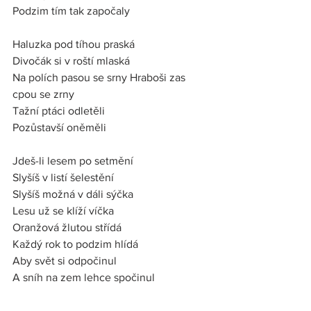
Podzim tím tak započaly
Haluzka pod tíhou praská
Divočák si v roští mlaská
Na polích pasou se srny Hraboši zas 
cpou se zrny
Tažní ptáci odletěli
Pozůstavší oněměli
Jdeš-li lesem po setmění 
Slyšíš v listí šelestění
Slyšíš možná v dáli sýčka
Lesu už se klíží víčka
Oranžová žlutou střídá
Každý rok to podzim hlídá
Aby svět si odpočinul
A sníh na zem lehce spočinul