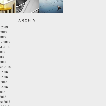
A R C H I V
n 2019
 2019
 2019
nec 2018
ad 2018
2018
018
 2018
nec 2018
n 2018
n 2018
 2018
n 2018
2018
 2018
nec 2017