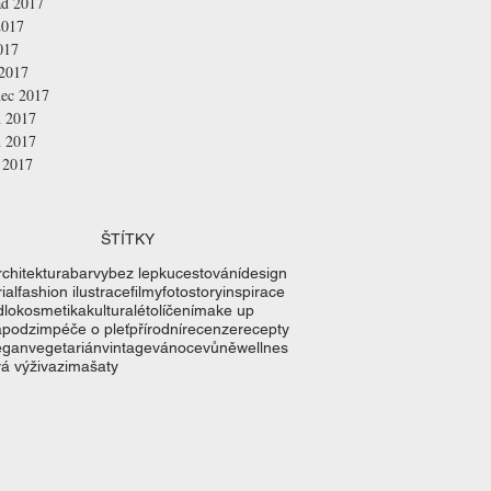
ad 2017
2017
017
 2017
nec 2017
n 2017
n 2017
 2017
ŠTÍTKY
rchitektura
barvy
bez lepku
cestování
design
ial
fashion ilustrace
filmy
fotostory
inspirace
dlo
kosmetika
kultura
léto
líčení
make up
a
podzim
péče o pleť
přírodní
recenze
recepty
egan
vegetarián
vintage
vánoce
vůně
wellnes
á výživa
zima
šaty