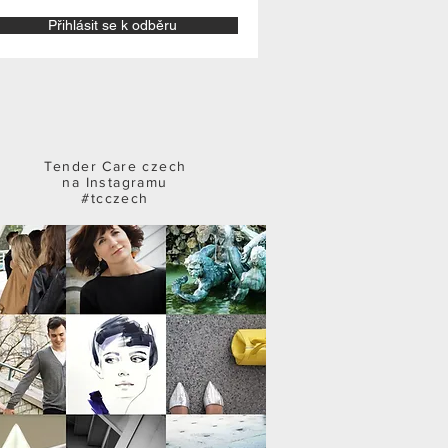
Přihlásit se k odběru
Tender Care czech
na Instagramu
#tcczech