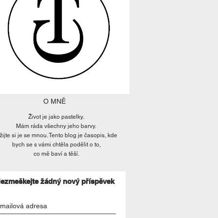
O MNĚ
Život je jako pastelky.
Mám ráda všechny jeho barvy.
žijte si je se mnou. Tento blog je časopis, kde
bych se s vámi chtěla podělit o to,
co mě baví a těší.
ezmeškejte žádný nový příspěvek