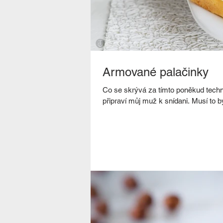
Armované palačinky
Co se skrývá za tímto poněkud techn
připraví můj muž k snídani. Musí to bý