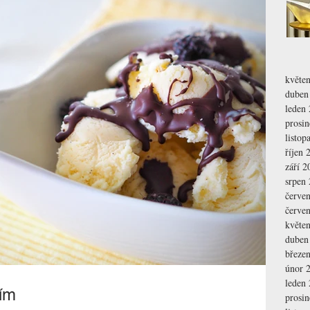
květe
duben
leden
prosi
listop
říjen 
září 2
srpen
červe
červe
květe
duben
březe
únor 
leden
sím
prosi