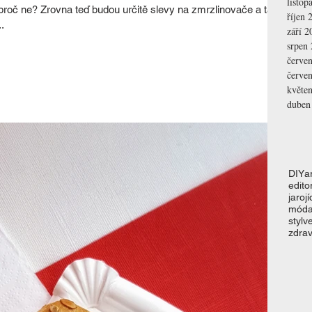
listop
proč ne? Zrovna teď budou určitě slevy na zmrzlinovače a tak
říjen 
..
září 2
srpen
červe
červe
květe
duben
DIY
a
editor
jaro
jí
mód
styl
v
zdrav