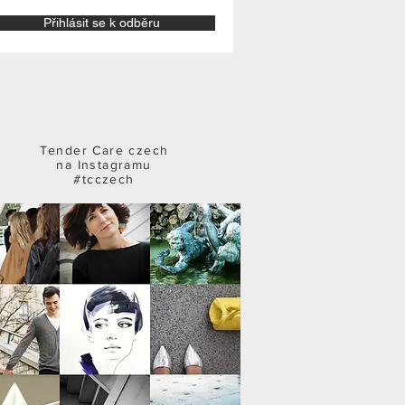
Přihlásit se k odběru
Tender Care czech
na Instagramu
#tcczech