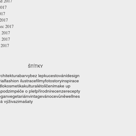
ad 2017
2017
017
 2017
nec 2017
n 2017
n 2017
 2017
ŠTÍTKY
rchitektura
barvy
bez lepku
cestování
design
ial
fashion ilustrace
filmy
fotostory
inspirace
dlo
kosmetika
kultura
léto
líčení
make up
a
podzim
péče o pleť
přírodní
recenze
recepty
egan
vegetarián
vintage
vánoce
vůně
wellnes
á výživa
zima
šaty