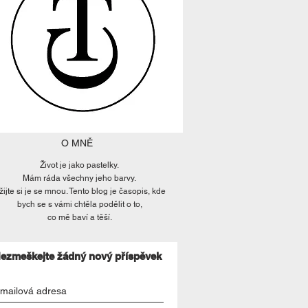
O MNĚ
Život je jako pastelky.
Mám ráda všechny jeho barvy.
žijte si je se mnou. Tento blog je časopis, kde
bych se s vámi chtěla podělit o to,
co mě baví a těší.
ezmeškejte žádný nový příspěvek