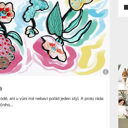
a
ódě, ani u vůní mě nebaví pořád jeden styl. A proto ráda
čního...