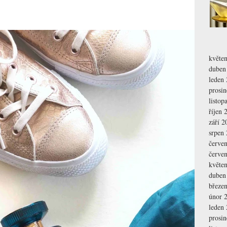
květe
duben
leden
prosi
listop
říjen 
září 2
srpen
červe
červe
květe
duben
březe
únor 
leden
prosi