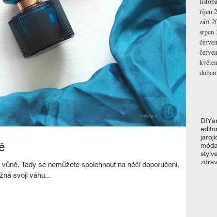
listop
říjen 
září 2
srpen
červe
červe
květe
duben
DIY
a
editor
jaro
jí
ě
mód
styl
v
zdrav
 vůně. Tady se nemůžete spolehnout na něčí doporučení.
ná svoji váhu...