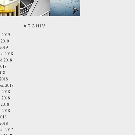
A R C H I V
n 2019
 2019
 2019
nec 2018
ad 2018
2018
018
 2018
nec 2018
n 2018
n 2018
 2018
n 2018
2018
 2018
nec 2017