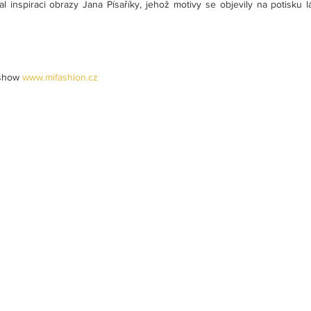
inspiraci obrazy Jana Písaříky, jehož motivy se objevily na potisku lá
 show 
www.mifashion.cz