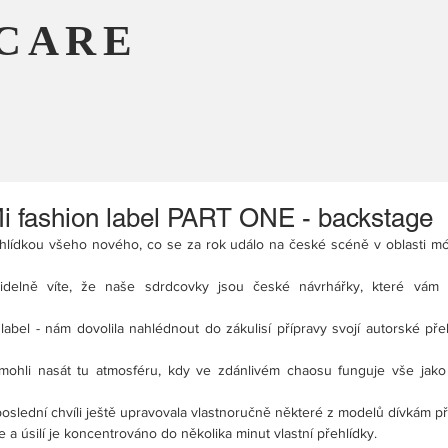
CARE
Mi fashion label PART ONE - backstage
hlídkou všeho nového, co se za rok událo na české scéně v oblasti mó
idelně víte, že naše sdrdcovky jsou české návrhářky, které vám 
label - nám dovolila nahlédnout do zákulisí přípravy svojí autorské pře
mohli nasát tu atmosféru, kdy ve zdánlivém chaosu funguje vše jako 
oslední chvíli ještě upravovala vlastnoručně některé z modelů dívkám př
e a úsilí je koncentrováno do několika minut vlastní přehlídky.