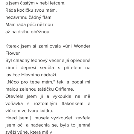
a jsem častým v nebi letcem.
Ráda kočičku svou mám,
nezavrhnu žádný flám.
Mám ráda péči něžnou
až na dráhu oběžnou.
Kterak jsem si zamilovala vůni Wonder 
Flower
Byl chladný lednový večer a já opředená 
zimní depresí seděla s přítelem na 
lavičce Hlavního nádraží.
,,Něco pro tebe mám," řekl a podal mi 
malou zelenou taštičku Oriflame.
Otevřela jsem ji a vykoukla na mě 
voňavka s roztomilým flakónkem a 
víčkem ve tvaru kvítku.
Hned jsem ji musela vyzkoušet, zavřela 
jsem oči a nadechla se, byla to jemná 
svěží vůně, která mě v