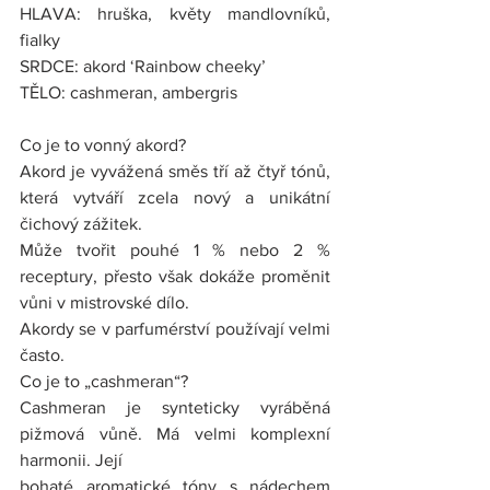
HLAVA: hruška, květy mandlovníků, 
fialky
SRDCE: akord ‘Rainbow cheeky’
TĚLO: cashmeran, ambergris
Co je to vonný akord?
Akord je vyvážená směs tří až čtyř tónů, 
která vytváří zcela nový a unikátní 
čichový zážitek.
Může tvořit pouhé 1 % nebo 2 % 
receptury, přesto však dokáže proměnit 
vůni v mistrovské dílo.
Akordy se v parfumérství používají velmi 
často.
Co je to „cashmeran“?
Cashmeran je synteticky vyráběná 
pižmová vůně. Má velmi komplexní 
harmonii. Její
bohaté aromatické tóny s nádechem 