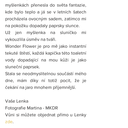
myšlenkách přenesla do světa fantazie, 
kde bylo teplo a já se v letních šatech 
procházela ovocným sadem, zatímco mi 
na pokožku dopadaly paprsky slunce.
Už jen myšlenka na sluníčko mi 
vykouzlila úsměv na tváři.
Wonder Flower je pro mě jako instantní 
tekuté štěstí, každá kapička této toaletní 
vody dopadající na mou kůži je jako 
sluneční paprsek.
Stala se neodmyslitelnou součástí mého 
dne, mám díky ní totiž pocit, že je 
čekání na jaro mnohem příjemnější.
Vaše Lenka
Fotografie Martina - MKDR
Vůni si můžete objednat přímo u Lenky 
zde
.