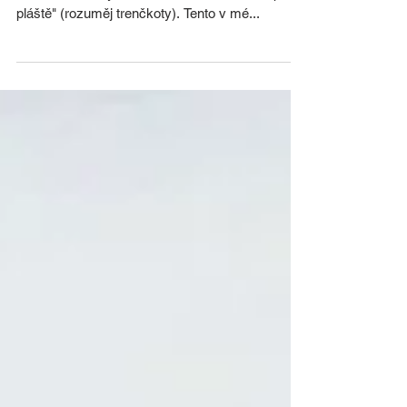
Paní Clouseau
Je tady jaro, místo už "skoroléto", a já opět z
šatníku mohu vytáhnout své oblíbené "zákopové
pláště" (rozuměj trenčkoty). Tento v mé...