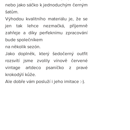
nebo jako sáčko k jednoduchým černým 
šatům.
Výhodou kvalitního materiálu je, že se 
jen tak lehce nezmačká, příjemně 
zahřeje a díky perfeknímu zpracování 
bude společníkem
na několik sezón.
Jako doplněk, který šedočerný outfit 
rozsvítí jsme zvolily vínově červené 
vintage artdeco psaníčko z pravé 
krokodýlí kůže.
Ale dobře vám posluží i jeho imitace :-).