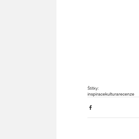
Štítky:
inspirace
kultura
recenze