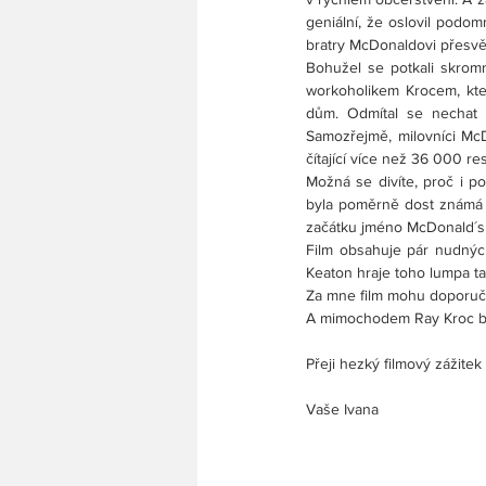
geniální, že oslovil podom
bratry McDonaldovi přesvědč
Bohužel se potkali skromn
workoholikem Krocem, kter
dům. Odmítal se nechat b
Samozřejmě, milovníci McD
čítající více než 36 000 res
Možná se divíte, proč i p
byla poměrně dost známá a
začátku jméno McDonald´s 
Film obsahuje pár nudnýc
Keaton hraje toho lumpa ta
Za mne film mohu doporučit
A mimochodem Ray Kroc b
Přeji hezký filmový zážitek a
Vaše Ivana