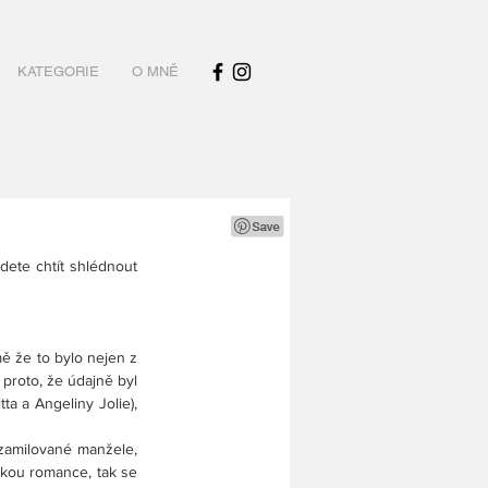
KATEGORIE
O MNĚ
ete chtít shlédnout 
 že to bylo nejen z 
proto, že údajně byl 
a a Angeliny Jolie), 
 zamilované manžele, 
kou romance, tak se 