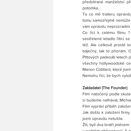
předstírané manželství p
potomka.
To co mě traileru opravd
tomu samozřejmě nemůže uvě
vám opravdu neprozradím.
Co říci k celému filmu ?
sestřelené letadlo řítící 
též. Ale celkově prostě t
báječný, tak to přiznám. O
Pittových padesáti letech 
všechny hollywoodské cel
Marion Cotillard, které jse
Nemohu říci, že bych vylož
Zakladatel (The Founder)
Film natočený podle skuteč
si budeme nalhávat, Michae
Film vypráví příběh založ
Jak došlo k založení firmy
jsem opravdu netušila.
Žili, byli dva bratři jméne
v rychlém občerstvení. A za