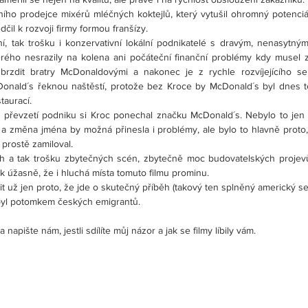
ního prodejce mixérů mléčných koktejlů, který vytušil ohromný potenciá
il k rozvoji firmy formou franšízy.
í, tak trošku i konzervativní lokální podnikatelé s dravým, nenasytný
ého nesrazily na kolena ani počáteční finanční problémy kdy musel zast
rzdit bratry McDonaldovými a nakonec je z rychle rozvíjejícího se b
onald´s řeknou naštěstí, protože bez Kroce by McDonald´s byl dnes tě
taurací.
o převzetí podniku si Kroc ponechal značku McDonald´s. Nebylo to jen 
 změna jména by možná přinesla i problémy, ale bylo to hlavně proto,
prostě zamiloval.
h a tak trošku zbytečných scén, zbytečně moc budovatelských projevů 
k úžasně, že i hluchá místa tomuto filmu prominu.
 už jen proto, že jde o skutečný příběh (takový ten splněný americký se
yl potomkem českých emigrantů.
 napište nám, jestli sdílíte můj názor a jak se filmy líbily vám.