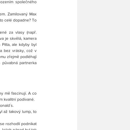
lozením společného 
em. Zamilovaný Max 
to celé dopadne? To 
né za vlasy (např. 
va je skvělá, kamera 
itta, ale kdyby byl 
a bez vrásky, což v 
ému zřejmě podléhají 
 půvabná partnerka 
 mě fascinují. A co 
m kvalitní podívané.
nald´s. 
 až takový lump, to 
se rozhodli podnikat 
Jejich nápad byl tak 