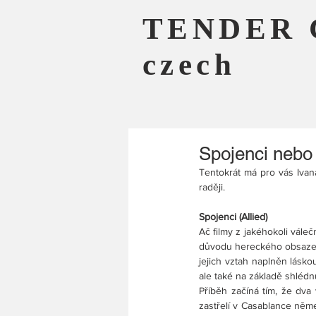
TENDER 
czech
Spojenci nebo
Tentokrát má pro vás Ivan
raději.
Spojenci (Allied)
Ač filmy z jakéhokoli vále
důvodu hereckého obsazení 
jejich vztah naplněn lásko
ale také na základě shlédnu
Příběh začíná tím, že dva v
zastřelí v Casablance něm