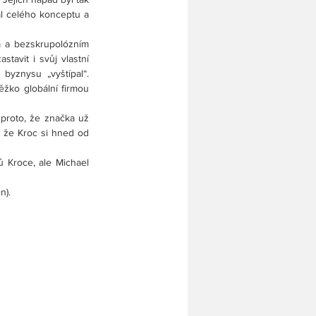
l celého konceptu a 
m a bezskrupolózním 
avit i svůj vlastní 
yznysu „vyštípal“. 
žko globální firmou 
proto, že značka už 
 že Kroc si hned od 
Kroce, ale Michael 
n).