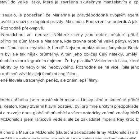
řetaví do velké lásky, která je završena skutečným manželstvím a zp
u zaujalo, je podezření, že Marianne je pravděpodobně dvojitým agent
řit a snaží se dopátrat pravdy. Má smůlu. Podezření se potvrdí. A jak 
 Rozhodně překvapivě.
 Nenadchnul ani neurazil. Některé scény jsou dobré, některé přitaže
se přímo na dům Maxe a Marianne, kde zrovna probíhá velká párty), výpra
omu filmu něco chybělo. A herci? Nejsem poblázněnou fanynkou Brada P
n byl ale tak nějak průměrný. A ten jeho obličej! Celý nateklý, umělý 
působilo skoro legračním dojmem. Že by plastika? Vzhledem k tlaku, kter
ebrity by to nebylo nic neobvyklého. Rozhodně se mi více líbila jeho
m upřímně záviděla její famózní angličtinu.
eně litovala utracených peněz, ale znám lepší filmy.
ného příběhu jsem prostě vidět musela. Lidsky silné a skutečné příběhy
l Keaton, který ztvárnil hlavní postavu, byl pro mne určitým předpoklade
ení a rozvoje dnes globálně působící a všem notoricky známé značky McDo
 McDonald´s jsem rámcově věděla, ale že zakladatel impéria Ray Kroc byl
m Richard a Maurice McDonald (skuteční zakladatelé firmy McDonald´s) a ti 
měřili se nejen na kvalitu, ale právě i na rychlost obsloužení zákazníků.  