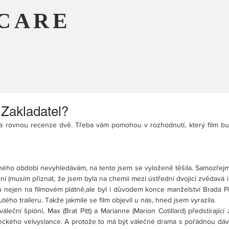
CARE
 Zakladatel?
a rovnou recenze dvě. Třeba vám pomohou v rozhodnutí, který film bud
čného období nevyhledávám, na tento jsem se vyloženě těšila. Samozřejmě
(musím přiznat, že jsem byla na chemii mezi ústřední dvojicí zvědavá i 
u nejen na filmovém plátně,ale byl i důvodem konce manželství Brada Pitt
tého traileru. Takže jakmile se film objevil u nás, hned jsem vyrazila.
áleční špióni, Max (Brat Pitt) a Marianne (Marion Cotillard) předstírající
eckého velvyslance. A protože to má být válečné drama s pořádnou dáv