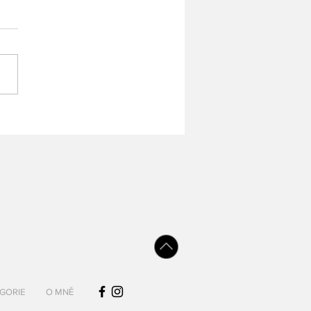
GORIE
O MNĚ