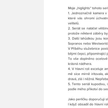
Moje „higlights“ tohoto ser
1. Jednoznačně kamera v 
které vás ohromí úchvatno
velitelů.
2. Seriál se natáčel větš
protože některé záběry by
3. Další lahůdkou jsou k
Sopranos nebo Westworld
V Příběhu služebnice posta
bílými čepci, připomínajíc
To vše doplněno ocelově š
krásná nádhera.
4. V hlavní roli exceluje 
mě sice mírně iritovala, 
dravá, zlá i něžná. Nepřebe
5. Tento seriál kupodivu, 
podle mého přikotví do se
Jako perličku doporučuji s
I když obsadil do hlavní 