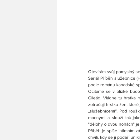
Otevírám svůj pomyslný ser
Seriál Příběh služebnice (
podle románu kanadské sp
Ocitáme se v blízké budou
Gileád. Vládne tu hrstka m
zotročují hrstku žen, které
„služebnicemi“. Pod roušk
mocnými a slouží tak jak
"dělohy o dvou nohách" je 
Příběh je spíše intimním zá
chvíli, kdy se jí podaří uni