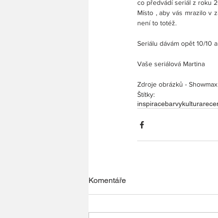
co předvádí seriál z roku 2
Místo , aby vás mrazilo v 
není to totéž.
Seriálu dávám opět 10/10 a 
Vaše seriálová Martina
Zdroje obrázků - Showmax.
Štítky:
inspirace
barvy
kultura
rece
Komentáře