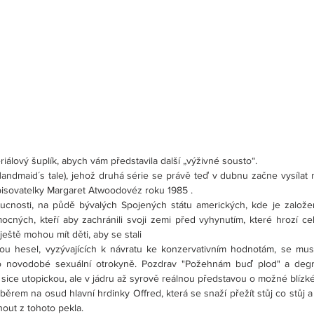
iálový šuplík, abych vám představila další „výživné sousto“.
Handmaid´s tale), jehož druhá série se právě teď v dubnu začne vysílat 
isovatelky Margaret Atwoodovéz roku 1985 .
cnosti, na půdě bývalých Spojených státu amerických, kde je založena 
ocných, kteří aby zachránili svoji zemi před vyhynutím, které hrozí cel
 ještě mohou mít děti, aby se stali
ou hesel, vyzývajících k návratu ke konzervativním hodnotám, se mus
o novodobé sexuální otrokyně. Pozdrav "Požehnám buď plod" a degr
sice utopickou, ale v jádru až syrově reálnou představou o možné blízk
běrem na osud hlavní hrdinky Offred, která se snaží přežít stůj co stůj a 
knout z tohoto pekla.