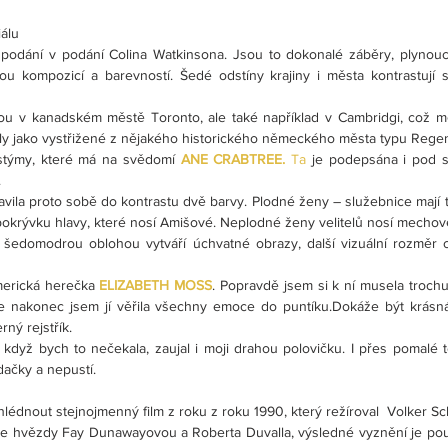
iálu
podání v podání Colina Watkinsona. Jsou to dokonalé záběry, plynouc
u kompozicí a barevností. Šedé odstíny krajiny i města kontrastují s
inou v kanadském městě Toronto, ale také například v Cambridgi, což mě
ly jako vystřižené z nějakého historického německého města typu Rege
ostýmy, které má na svědomí 
ANE CRABTREE. 
Ta
 je podepsána i pod se
.
vila proto sobě do kontrastu dvě barvy. Plodné ženy – služebnice mají 
í pokrývku hlavy, které nosí Amišové. Neplodné ženy velitelů nosí mecho
edomodrou oblohou vytváří úchvatné obrazy, další vizuální rozměr ce
americká herečka 
ELIZABETH MOSS
. Popravdě jsem si k ní musela trochu 
ale nakonec jsem jí věřila všechny emoce do puntíku.Dokáže být krásná
rný rejstřík.
i když bych to nečekala, zaujal i moji drahou polovičku. I přes pomalé 
dačky a nepustí.
hlédnout stejnojmenný film z roku z roku 1990, který režíroval  Volker Sc
role hvězdy Fay Dunawayovou a Roberta Duvalla, výsledné vyznění je pou