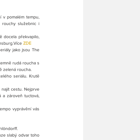
í v pomalém tempu, 
 rouchy služebnic i 
 docela překvapilo, 
nsburg.Více 
ZDE
riály jako jsou The 
temně rudá roucha s 
vě zelená roucha.
lého seriálu. Krutě 
najít cestu. Nejprve 
 a zároveň tuctová, 
tempo vyprávění vás 
hlöndorff.
ze slabý odvar toho 