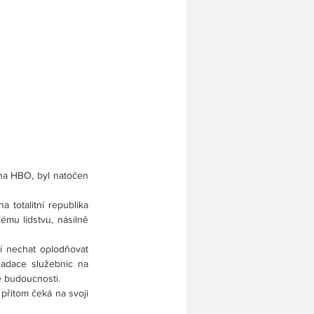
na HBO, byl natočen 
totalitní republika 
ému lidstvu, násilně 
í nechat oplodňovat 
adace služebnic na 
é budoucnosti.
přitom čeká na svoji 