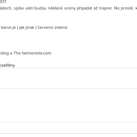
017.
zádech, spíše vám budou některé scény připadat až trapné. No prostě, kd
barva je ( jak jinak ) červeno zelená.
blog a The fashionista.com
nze
filmy