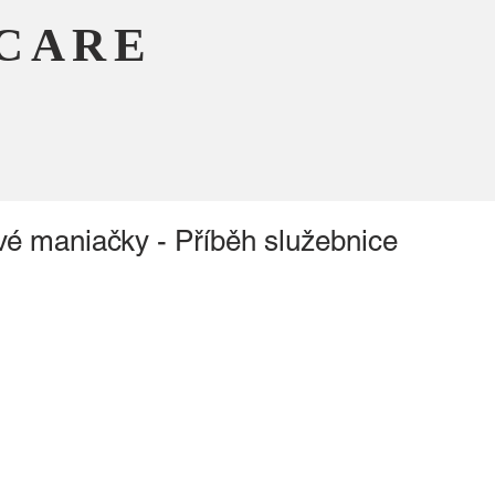
CARE
vé maniačky - Příběh služebnice