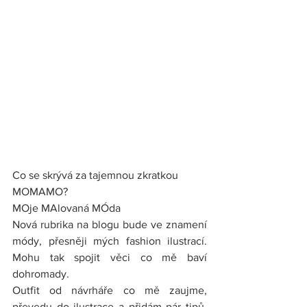
Co se skrývá za tajemnou zkratkou 
MOMAMO?
MOje MAlovaná MÓda
Nová rubrika na blogu bude ve znamení 
módy, přesněji mých fashion ilustrací. 
Mohu tak spojit věci co mě baví 
dohromady.
Outfit od návrháře co mě zaujme, 
převedu do ilustrace a přidám pár tipů, 