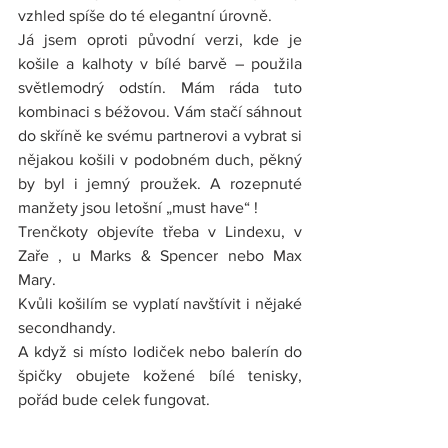
vzhled spíše do té elegantní úrovně.
Já jsem oproti původní verzi, kde je 
košile a kalhoty v bílé barvě – použila 
světlemodrý odstín. Mám ráda tuto 
kombinaci s béžovou. Vám stačí sáhnout 
do skříně ke svému partnerovi a vybrat si 
nějakou košili v podobném duch, pěkný 
by byl i jemný proužek. A rozepnuté 
manžety jsou letošní „must have“ !
Trenčkoty objevíte třeba v Lindexu, v 
Zaře , u Marks & Spencer nebo Max 
Mary.
Kvůli košilím se vyplatí navštívit i nějaké 
secondhandy.
A když si místo lodiček nebo balerín do 
špičky obujete kožené bílé tenisky, 
pořád bude celek fungovat.
Mějte krásné jaro