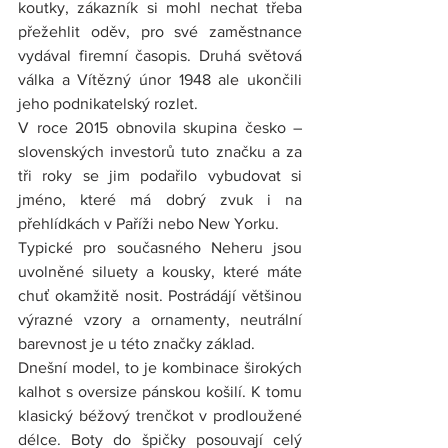
koutky, zákazník si mohl nechat třeba 
přežehlit oděv, pro své zaměstnance 
vydával firemní časopis. Druhá světová 
válka a Vítězný únor 1948 ale ukončili 
jeho podnikatelský rozlet.
V roce 2015 obnovila skupina česko – 
slovenských investorů tuto značku a za 
tři roky se jim podařilo vybudovat si 
jméno, které má dobrý zvuk i na 
přehlídkách v Paříži nebo New Yorku.
Typické pro současného Neheru jsou 
uvolněné siluety a kousky, které máte 
chuť okamžitě nosit. Postrádájí většinou 
výrazné vzory a ornamenty, neutrální 
barevnost je u této značky základ.
Dnešní model, to je kombinace širokých 
kalhot s oversize pánskou košilí. K tomu 
klasický béžový trenčkot v prodloužené 
délce. Boty do špičky posouvají celý 