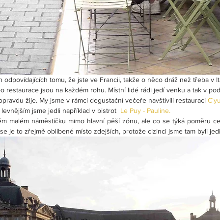
h odpovídajících tomu, že jste ve Francii, takže o něco dráž než třeba v I
 restaurace jsou na každém rohu. Místní lidé rádi jedí venku a tak v po
opravdu žije. My jsme v rámci degustační večeře navštívili restauraci 
C´y
levnějším jsme jedli například v bistrot  
Le Puy - Pauline.
m malém náměstíčku mimo hlavní pěší zónu, ale co se týká poměru cena
e je to zřejmě oblíbené místo zdejších, protože cizinci jsme tam byli jed