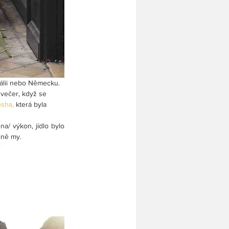
tálii nebo Německu. 
dvečer, když se 
usha
, 
která byla 
/ výkon, jídlo bylo 
ině my.