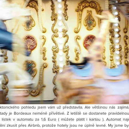
tonického pohledu jsem vám už představila. Ale většinou nás zajímá, 
a tady je Bordeaux neméně přívětivé. Z letiště se dostanete pravidelnou
t lístek v automatu za 1,6 Euro ( můžete platit i kartou ). Automat na
ální zkusit přes Airbnb, protože hotely jsou ne úplně levné. My jsme by