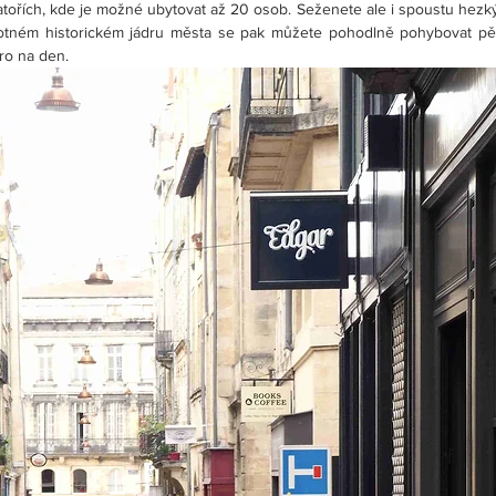
atořích, kde je možné ubytovat až 20 osob. Seženete ale i spoustu hezký
otném historickém jádru města se pak můžete pohodlně pohybovat pěšk
ro na den.