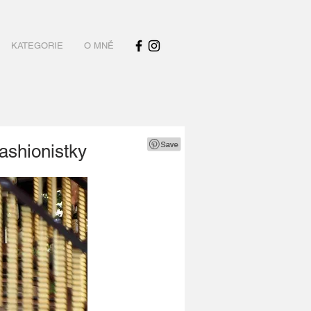
KATEGORIE
O MNĚ
ashionistky