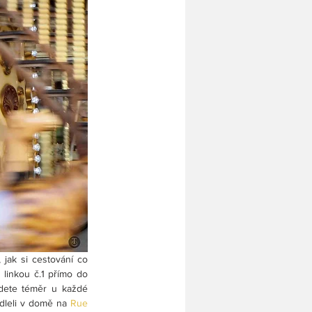
jak si cestování co 
 linkou č.1 přímo do 
jdete téměr u každé 
dleli v domě na 
Rue 