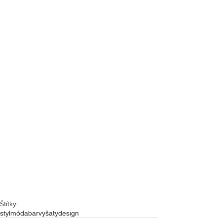
Štítky:
styl
móda
barvy
šaty
design