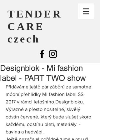
TENDER
CARE
czech
Designblok - Mi fashion
label - PART TWO show
Přidáváme ještě pár záběrů ze samotné 
módní přehlídky Mi fashion label SS 
2017 v rámci letošního Designbloku.
Výrazné a přesto nositelné, skvělý 
odstín červené, který bude slušet skoro 
každému odstínu pleti, materiály  - 
bavlna a hedvábí.
Ještě nezačalal pořádně zima a my už 