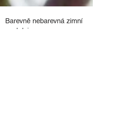
Barevně nebarevná zimní
nostalgie
Focení v zimě to jsou zasněžené vrcholky hor,
sněhové pěšinky nebo námraza na větvích. Ale
všední krajina na první pohled nenabízí mnoho...
TOP PŘÍSPĚVKY