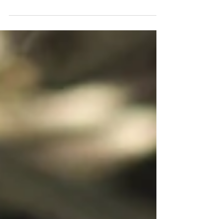
bude ve znamení módy, přesněji mých fashion
ilustrací....