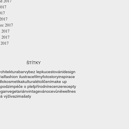
ad 2017
2017
017
 2017
nec 2017
n 2017
n 2017
 2017
ŠTÍTKY
rchitektura
barvy
bez lepku
cestování
design
ial
fashion ilustrace
filmy
fotostory
inspirace
dlo
kosmetika
kultura
léto
líčení
make up
a
podzim
péče o pleť
přírodní
recenze
recepty
egan
vegetarián
vintage
vánoce
vůně
wellnes
á výživa
zima
šaty