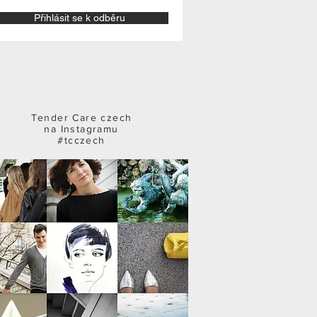
Přihlásit se k odběru
Tender Care czech
na Instagramu
#tcczech