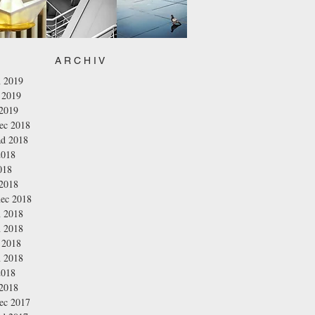
A R C H I V
n 2019
 2019
 2019
nec 2018
ad 2018
2018
018
 2018
nec 2018
n 2018
n 2018
 2018
n 2018
2018
 2018
nec 2017