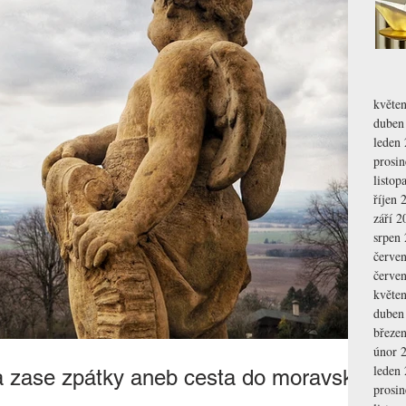
květe
duben
leden
prosi
listop
říjen 
září 2
srpen
červe
červe
květe
duben
březe
únor 
leden
 a zase zpátky aneb cesta do moravské
prosi