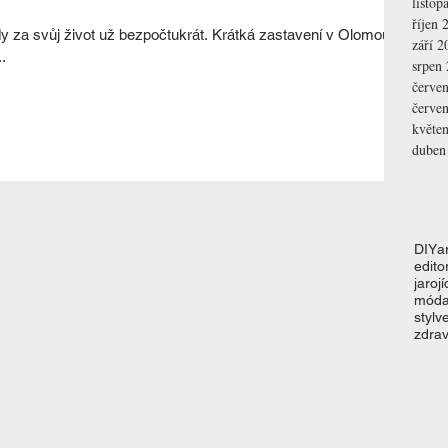
listop
říjen 
y za svůj život už bezpočtukrát. Krátká zastavení v Olomouci
září 2
.
srpen
červe
červe
květe
duben
DIY
a
editor
jaro
jí
mód
styl
v
zdrav