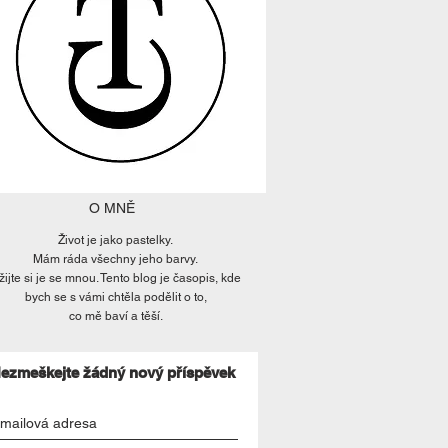
O MNĚ
Život je jako pastelky.
Mám ráda všechny jeho barvy.
žijte si je se mnou. Tento blog je časopis, kde
bych se s vámi chtěla podělit o to,
co mě baví a těší.
ezmeškejte žádný nový příspěvek