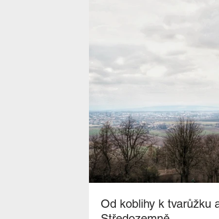
Od koblihy k tvarůžku
Středozemně