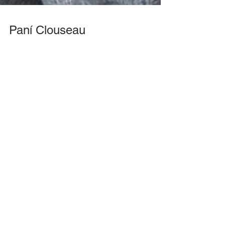
Paní Clouseau
Je tady jaro, místo už "skoroléto", a já opět z
šatníku mohu vytáhnout své oblíbené "zákopové
pláště" (rozuměj trenčkoty). Tento v mé...
TOP PŘÍSPĚVKY
Jak nosit Obra