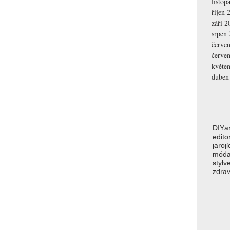
listop
říjen 
září 2
srpen
červe
červe
květe
duben
DIY
a
editor
jaro
jí
mód
styl
v
zdrav