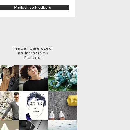
Přihlásit se k odběru
Tender Care czech
na Instagramu
#tcczech