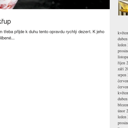
křup
třeba přijde k duhu tento opravdu rychlý dezert. K jeho
květe
íbené...
duben
leden
prosi
listop
říjen 
září 2
srpen
červe
červe
květe
duben
březe
únor 
leden
prosi