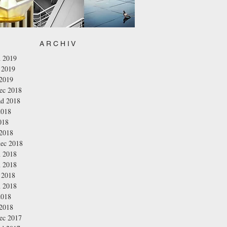
A R C H I V
n 2019
 2019
 2019
nec 2018
ad 2018
2018
018
 2018
nec 2018
n 2018
n 2018
 2018
n 2018
2018
 2018
nec 2017