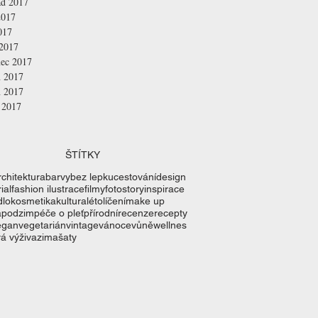
ad 2017
2017
017
 2017
nec 2017
n 2017
n 2017
 2017
ŠTÍTKY
rchitektura
barvy
bez lepku
cestování
design
ial
fashion ilustrace
filmy
fotostory
inspirace
dlo
kosmetika
kultura
léto
líčení
make up
a
podzim
péče o pleť
přírodní
recenze
recepty
egan
vegetarián
vintage
vánoce
vůně
wellnes
á výživa
zima
šaty