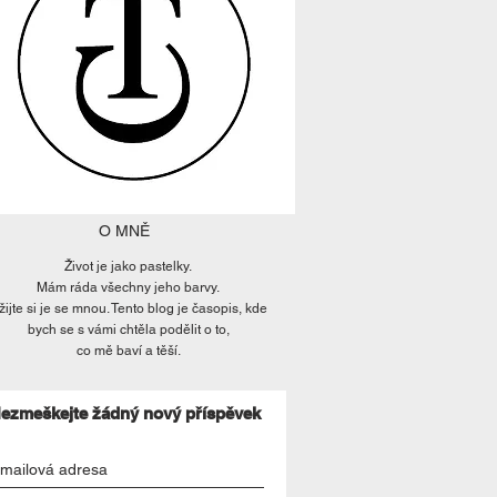
O MNĚ
Život je jako pastelky.
Mám ráda všechny jeho barvy.
žijte si je se mnou. Tento blog je časopis, kde
bych se s vámi chtěla podělit o to,
co mě baví a těší.
ezmeškejte žádný nový příspěvek