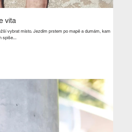
e vita
jtěžší vybrat místo. Jezdím prstem po mapě a dumám, kam
n spíše...