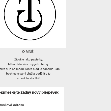
O MNĚ
Život je jako pastelky.
Mám ráda všechny jeho barvy.
žijte si je se mnou. Tento blog je časopis, kde
bych se s vámi chtěla podělit o to,
co mě baví a těší.
ezmeškejte žádný nový příspěvek