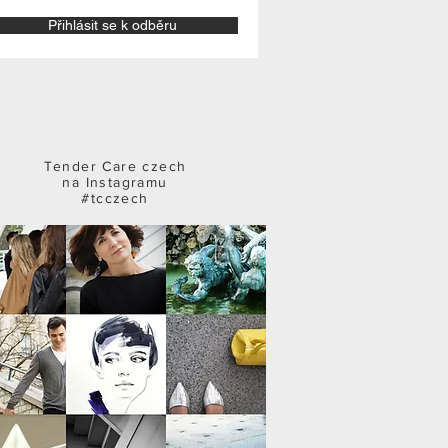
Přihlásit se k odběru
Tender Care czech
na Instagramu
#tcczech