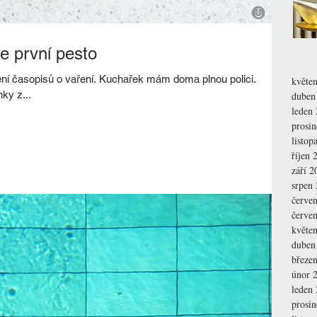
je první pesto
lížení časopisů o vaření. Kuchařek mám doma plnou polici.
květe
ky z...
duben
leden
prosi
listop
říjen 
září 2
srpen
červe
červe
květe
duben
březe
únor 
leden
prosi