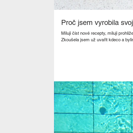
Proč jsem vyrobila svo
Miluji číst nové recepty, miluji proh
Zkoušela jsem už uvařit kdeco a bylin