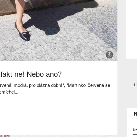
 fakt ne! Nebo ano?
Červená, modrá, pro blázna dobrá", "Martinko, červená se
U
míchej...
N