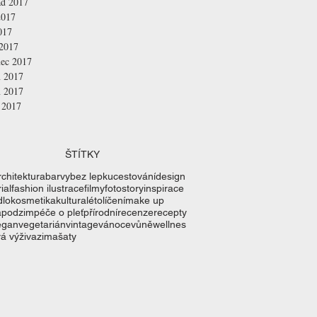
ad 2017
2017
017
 2017
nec 2017
n 2017
n 2017
 2017
ŠTÍTKY
rchitektura
barvy
bez lepku
cestování
design
ial
fashion ilustrace
filmy
fotostory
inspirace
dlo
kosmetika
kultura
léto
líčení
make up
a
podzim
péče o pleť
přírodní
recenze
recepty
egan
vegetarián
vintage
vánoce
vůně
wellnes
á výživa
zima
šaty