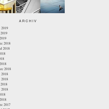
A R C H I V
n 2019
 2019
 2019
nec 2018
ad 2018
2018
018
 2018
nec 2018
n 2018
n 2018
 2018
n 2018
2018
 2018
nec 2017