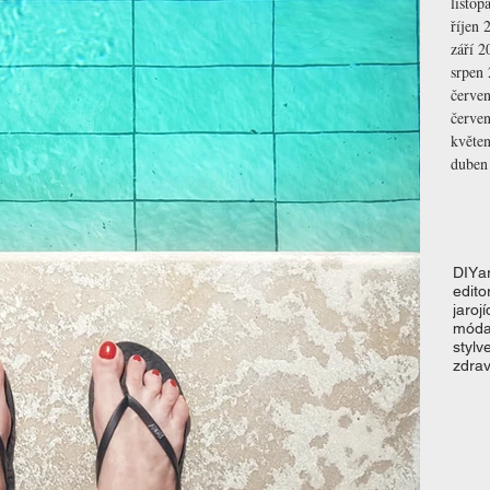
listop
říjen 
září 2
srpen
červe
červe
květe
duben
DIY
a
editor
jaro
jí
mód
styl
v
zdrav