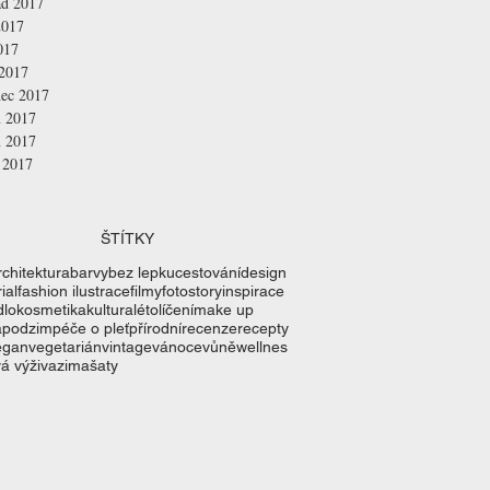
ad 2017
2017
017
 2017
nec 2017
n 2017
n 2017
 2017
ŠTÍTKY
rchitektura
barvy
bez lepku
cestování
design
ial
fashion ilustrace
filmy
fotostory
inspirace
dlo
kosmetika
kultura
léto
líčení
make up
a
podzim
péče o pleť
přírodní
recenze
recepty
egan
vegetarián
vintage
vánoce
vůně
wellnes
á výživa
zima
šaty