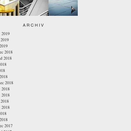
A R C H I V
n 2019
 2019
 2019
nec 2018
ad 2018
2018
018
 2018
nec 2018
n 2018
n 2018
 2018
n 2018
2018
 2018
nec 2017