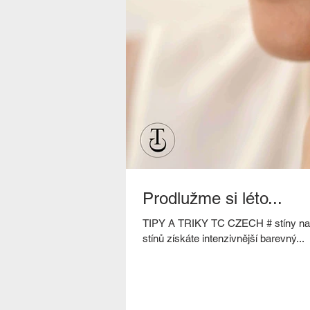
Prodlužme si léto...
TIPY A TRIKY TC CZECH # stíny nanášejte prsty # nebojte se kombinovat více barev # vrstvením
stínů získáte intenzivnější barevný...