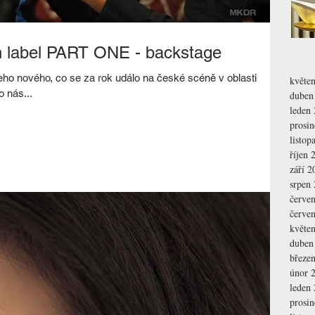
on label PART ONE - backstage
eho nového, co se za rok událo na české scéně v oblasti
květe
 nás...
duben
leden
prosi
listop
říjen 
září 2
srpen
červe
červe
květe
duben
březe
únor 
leden
prosi