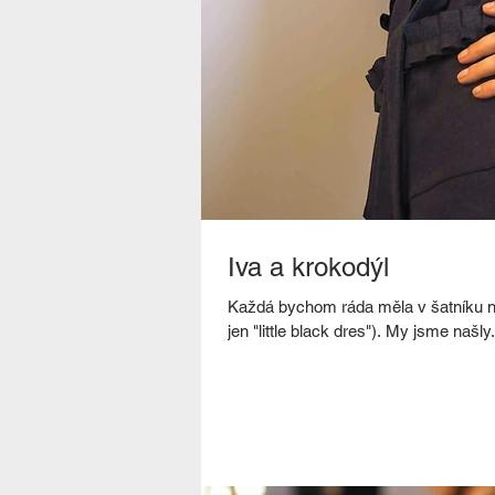
Iva a krokodýl
Každá bychom ráda měla v šatníku ně
jen "little black dres"). My jsme našly.