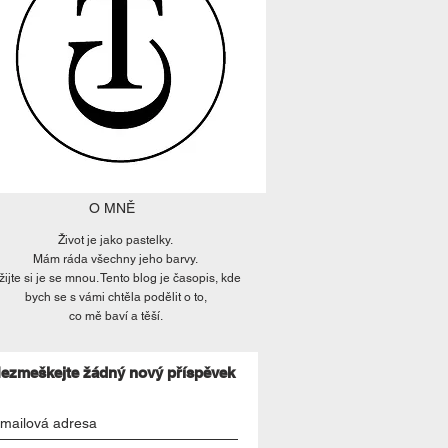
O MNĚ
Život je jako pastelky.
Mám ráda všechny jeho barvy.
žijte si je se mnou. Tento blog je časopis, kde
bych se s vámi chtěla podělit o to,
co mě baví a těší.
ezmeškejte žádný nový příspěvek