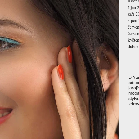
listop
říjen 
září 2
srpen
červe
červe
květe
duben
DIY
a
editor
jaro
jí
mód
styl
v
zdrav