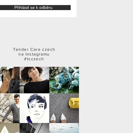
Přihlásit se k odběru
Tender Care czech
na Instagramu
#tcczech