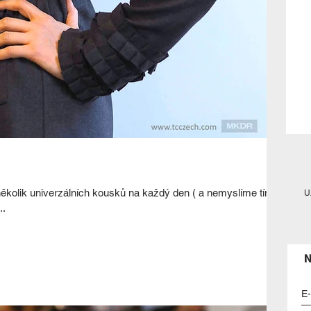
kolik univerzálních kousků na každý den ( a nemyslíme tím
U
..
N