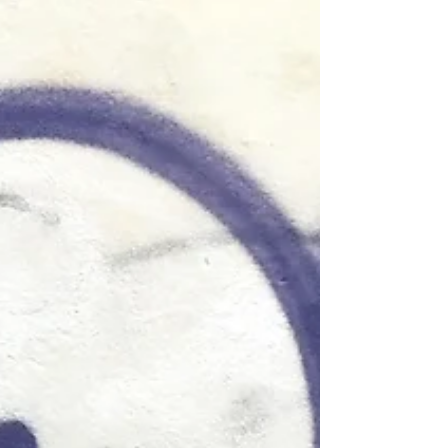
Do Petrohradu na jeden den
Ano, přiznávám, název je trochu zavádějící.
Když se řekne Petrohrad, tak všichni myslíme
ten v Rusku. Ale je i jiný Petrohrad. Spíše...