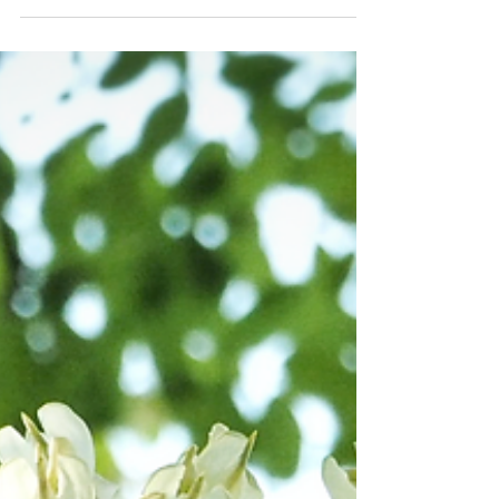
Dezert jedna, dvě, tři, křup
Jahodová sezóna kulminuje a tak vám třeba
přijde k duhu tento opravdu rychlý dezert. K jeho
výrobě jsem se inspirovala ve své oblíbené...