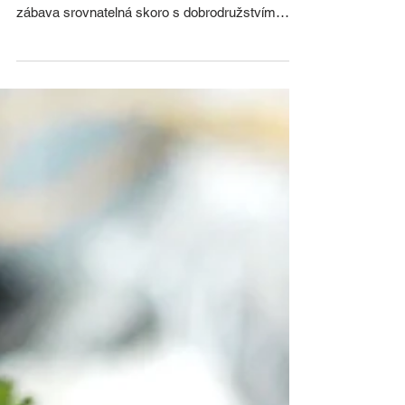
Košíček po babičce
Objevování pokladů v secondhandech, dnes
spíše v různých retro a vintage obchodech, je
zábava srovnatelná skoro s dobrodružstvím
Indina...